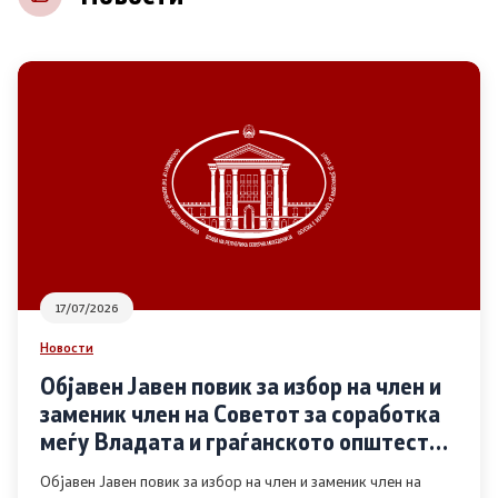
НВО
Регистар
Основање на здружение
Предлози
Предлози по години
17/07/2026
Дијалог меѓу Владата и граѓанскиот сектор
Новости
Објавен Јавен повик за избор на член и
Отворени денови за иницијативи на граѓанските
заменик член на Советот за соработка
организации
меѓу Владата и граѓанското општество
во областа Родова еднаквост
Објавен Јавен повик за избор на член и заменик член на
Финансиска поддршка