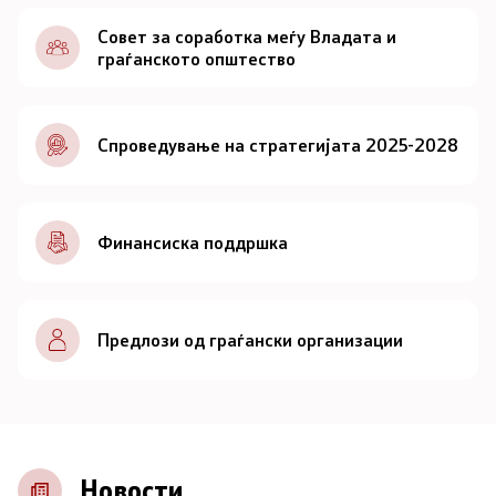
Документи
Совет за соработка меѓу Владата и
граѓанското општество
Документи
Спроведување на стратегијата 2025-2028
Совет
За советот
Финансиска поддршка
Документи
Записници и дневни редови од седниците на
Предлози од граѓански организации
Советот
Номинации
Контакт
Новости