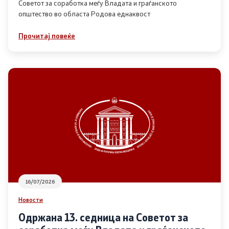
Советот за соработка меѓу Владата и граѓанското
општество во областа Родова еднаквост
Прегледи
Прочитај повеќе
Програми
Одлуки
Реализација
Комисија за ОЈИ
За комисијата
16/07/2026
Документи
Новости
Извештаи
Одржана 13. седница на Советот за