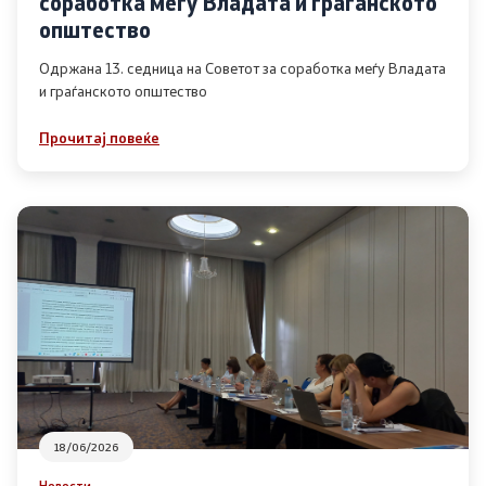
соработка меѓу Владата и граѓанското
Список на ОЈИ
општество
Одржана 13. седница на Советот за соработка меѓу Владата
и граѓанското општество
Контакт
Прочитај повеќе
Контакт
Линкови
Изјава за пристапност
Со еден клик до сите услуги
18/06/2026
Новости