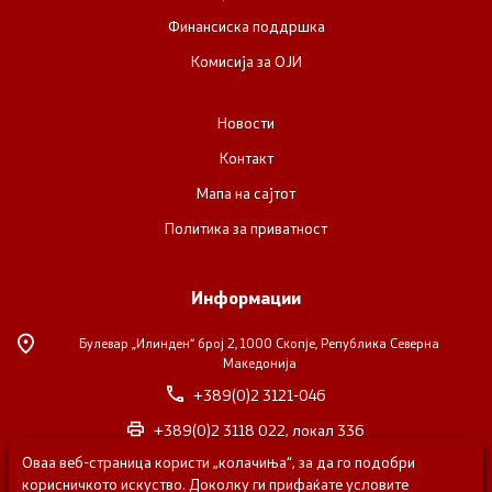
Финансиска поддршка
Комисија за ОЈИ
Новости
Контакт
Мапа на сајтот
Политика за приватност
Информации
Булевар „Илинден“ број 2,
1000 Скопје, Република Северна
Македонија
+389(0)2 3121-046
+389(0)2 3118 022, локал 336
Оваа веб-страница користи „колачиња“, за да го подобри
nvosorabotka@gs.gov.mk
корисничкото искуство. Доколку ги прифаќате условите