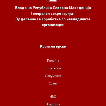
Влада на Република Северна Македонија
Генерален секретаријат
Одделение за соработка со невладините
организации
Корисни врски
Почетна
Стратегија
Документи
Совет
НВО
Предлози